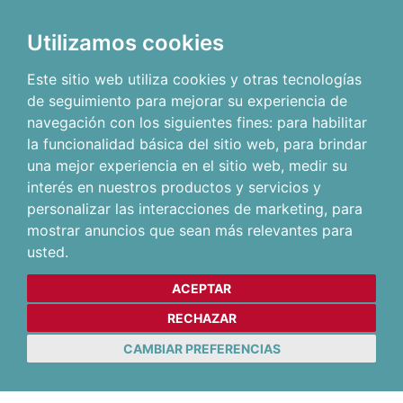
Utilizamos cookies
Este sitio web utiliza cookies y otras tecnologías
de seguimiento para mejorar su experiencia de
navegación con los siguientes fines:
para habilitar
la funcionalidad básica del sitio web
,
para brindar
una mejor experiencia en el sitio web
,
medir su
interés en nuestros productos y servicios y
personalizar las interacciones de marketing
,
para
mostrar anuncios que sean más relevantes para
usted
.
ACEPTAR
RECHAZAR
CAMBIAR PREFERENCIAS