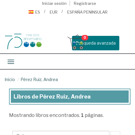
Iniciar sesión
Registrarse
ES
EUR
ESPAÑA PENINSULAR
0
Busqueda avanzada
Toggle navigation
Inicio
Pérez Ruiz, Andrea
Libros de Pérez Ruiz, Andrea
Libros
de
Mostrando
libros encontrados.
1
páginas.
Pérez
Ruiz,