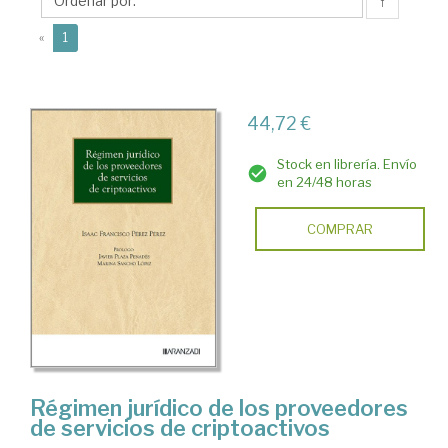
Isaac
↑
Francisco
(current)
«
1
44,72 €
Stock en librería. Envío
en 24/48 horas
COMPRAR
Régimen jurídico de los proveedores
de servicios de criptoactivos