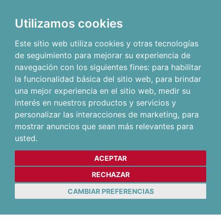
Utilizamos cookies
Este sitio web utiliza cookies y otras tecnologías
de seguimiento para mejorar su experiencia de
navegación con los siguientes fines:
para habilitar
la funcionalidad básica del sitio web
,
para brindar
una mejor experiencia en el sitio web
,
medir su
interés en nuestros productos y servicios y
personalizar las interacciones de marketing
,
para
mostrar anuncios que sean más relevantes para
usted
.
ACEPTAR
RECHAZAR
CAMBIAR PREFERENCIAS