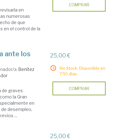
COMPRAR
 revisarla en
 las numerosas
 hecho de que
en el control de la
a ante los
25,00 €
Sin Stock. Disponible en
inador/a.
Benítez
7/10 días.
ador
COMPRAR
a de graves
 como la Gran
especialmente en
es de desempleo,
evios ...
25,00 €