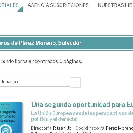
ORIALES
AGENCIA
SUSCRIPCIONES
NUESTRAS
LI
bros de Pérez Moreno, Salvador
ros
trando
libros encontrados.
1
páginas.
rez
reno,
vador
↑
Una segunda oportunidad para E
la Unión Europea desde las perspectivas de la economía, la
política y el derecho
Director/a.
Ritzen, Jo
Coordinador/a.
Pérez Moreno