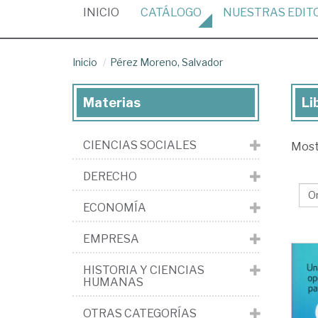
(CURRENT)
INICIO
CATÁLOGO
NUESTRAS
EDIT
Inicio
Pérez Moreno, Salvador
Materias
Li
Lib
de
CIENCIAS SOCIALES
Mos
Pé
Mo
DERECHO
Sal
ECONOMÍA
EMPRESA
HISTORIA Y CIENCIAS
HUMANAS
OTRAS CATEGORÍAS