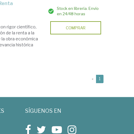
 Renta
Stock en librería. Envío
en 24/48 horas
on rigor científico,
COMPRAR
n de la renta a la
e la obra económica
evancia histórica
(current)
«
1
ES
SÍGUENOS EN