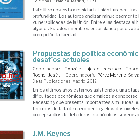
Ediciones Pirámide. Madrid, 2019
Este libro nos insta a reiniciar la Unión Europea, tras
profundidad. Los autores analizan minuciosamente
vulnerabilidades de la Unión. Entre ellas destaca el
algunos Estados miembros estén dando pasos atrás 
corrupción, la libertad ...
Propuestas de política económic
desafíos actuales
Coordinador/a.
González Fajardo, Francisco
Coord
Rochel, José J.
Coordinador/a.
Pérez Moreno, Salv
Delta Publicaciones. Madrid, 2012
En los últimos años estamos asistiendo a una etap
dificultades económicas que empieza a conocerse
Recesión y que presenta importantes similitudes, 
términos de falta de crecimiento y elevados nivel
con episodios de deterioros económicos severos pr
J.M. Keynes