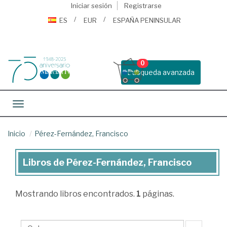
Iniciar sesión
Registrarse
ES
EUR
ESPAÑA PENINSULAR
0
Busqueda avanzada
Toggle navigation
Inicio
Pérez-Fernández, Francisco
Libros de Pérez-Fernández, Francisco
Libros
de
Mostrando
libros encontrados.
1
páginas.
Pérez-
Fernández,