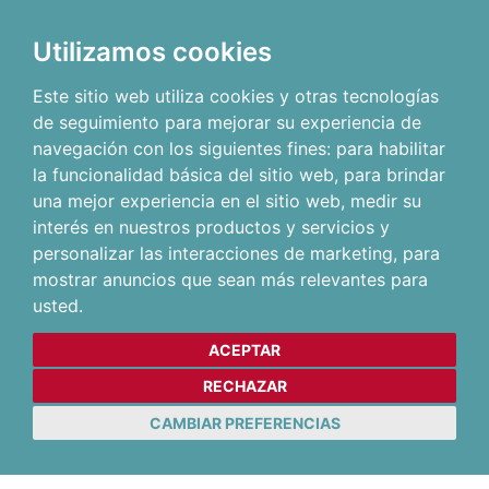
Utilizamos cookies
Este sitio web utiliza cookies y otras tecnologías
de seguimiento para mejorar su experiencia de
navegación con los siguientes fines:
para habilitar
la funcionalidad básica del sitio web
,
para brindar
una mejor experiencia en el sitio web
,
medir su
interés en nuestros productos y servicios y
personalizar las interacciones de marketing
,
para
mostrar anuncios que sean más relevantes para
usted
.
ACEPTAR
RECHAZAR
CAMBIAR PREFERENCIAS