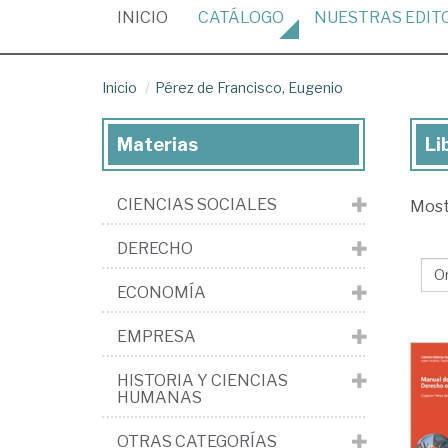
(CURRENT)
INICIO
CATÁLOGO
NUESTRAS
EDIT
Inicio
Pérez de Francisco, Eugenio
Materias
Li
Lib
de
CIENCIAS SOCIALES
Mos
Pé
de
DERECHO
Fra
ECONOMÍA
Eu
EMPRESA
HISTORIA Y CIENCIAS
HUMANAS
OTRAS CATEGORÍAS