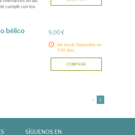
s relevantes en las
de cumplir con los
o bélico
9,00 €
Sin Stock. Disponible en
7/10 días.
COMPRAR
(current)
«
1
ES
SÍGUENOS EN