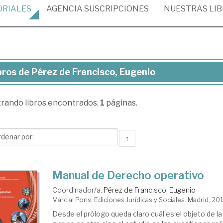
ORIALES
AGENCIA
SUSCRIPCIONES
NUESTRAS
LI
bros de Pérez de Francisco, Eugenio
ros
trando
libros encontrados.
1
páginas.
rez
ncisco,
↑
genio
Manual de Derecho operativo
Coordinador/a.
Pérez de Francisco, Eugenio
Marcial Pons, Ediciones Jurídicas y Sociales. Madrid, 20
Desde el prólogo queda claro cuál es el objeto de l