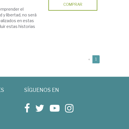
COMPRAR
eemprender el
 y libertad, no será
ealizados en estas
uir estas historias
(current)
«
1
ES
SÍGUENOS EN