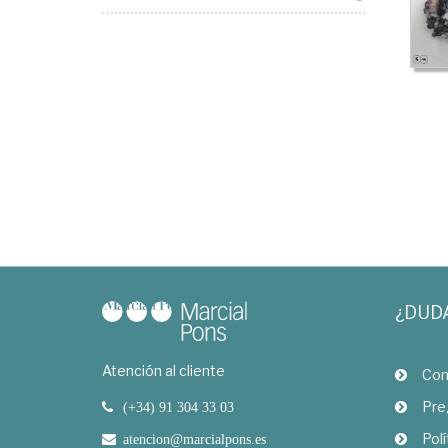
¿DUD
Atención al cliente
Com
Pre
(+34) 91 304 33 03
Polí
atencion@marcialpons.es