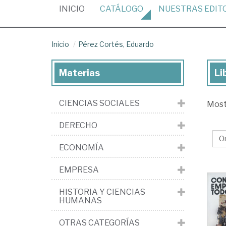
(CURRENT)
INICIO
CATÁLOGO
NUESTRAS
EDIT
Inicio
Pérez Cortés, Eduardo
Materias
Li
Lib
de
CIENCIAS SOCIALES
Mos
Pé
Cor
DERECHO
Ed
ECONOMÍA
EMPRESA
HISTORIA Y CIENCIAS
HUMANAS
OTRAS CATEGORÍAS