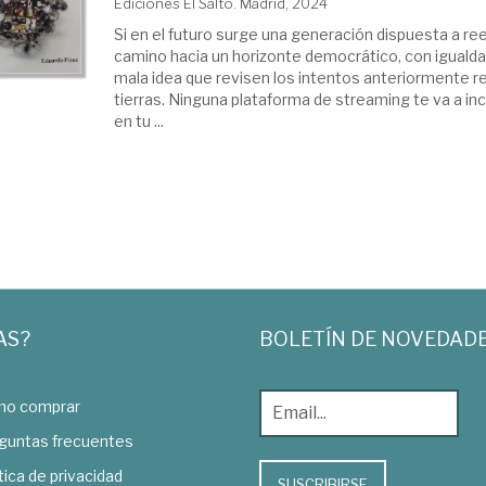
Ediciones El Salto. Madrid, 2024
Si en el futuro surge una generación dispuesta a r
camino hacia un horizonte democrático, con igualdad
mala idea que revisen los intentos anteriormente r
tierras. Ninguna plataforma de streaming te va a incl
en tu ...
AS?
BOLETÍN DE NOVEDAD
o comprar
guntas frecuentes
tica de privacidad
SUSCRIBIRSE