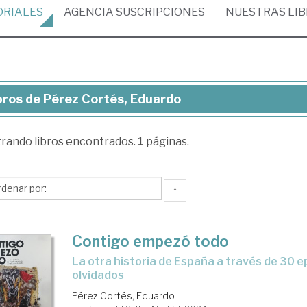
ORIALES
AGENCIA
SUSCRIPCIONES
NUESTRAS
LI
bros de Pérez Cortés, Eduardo
ros
trando
libros encontrados.
1
páginas.
rez
tés,
uardo
↑
Contigo empezó todo
la otra historia de España a través de 30 episodios
olvidados
Pérez Cortés, Eduardo