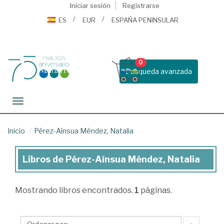
Iniciar sesión
Registrarse
ES
EUR
ESPAÑA PENINSULAR
0
Busqueda avanzada
Toggle navigation
Inicio
Pérez-Aínsua Méndez, Natalia
Libros de Pérez-Aínsua Méndez, Natalia
Libros
de
Mostrando
libros encontrados.
1
páginas.
Pérez-
Aínsua