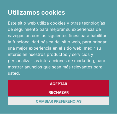
Utilizamos cookies
Este sitio web utiliza cookies y otras tecnologías
de seguimiento para mejorar su experiencia de
navegación con los siguientes fines:
para habilitar
la funcionalidad básica del sitio web
,
para brindar
una mejor experiencia en el sitio web
,
medir su
interés en nuestros productos y servicios y
personalizar las interacciones de marketing
,
para
mostrar anuncios que sean más relevantes para
usted
.
ACEPTAR
RECHAZAR
CAMBIAR PREFERENCIAS