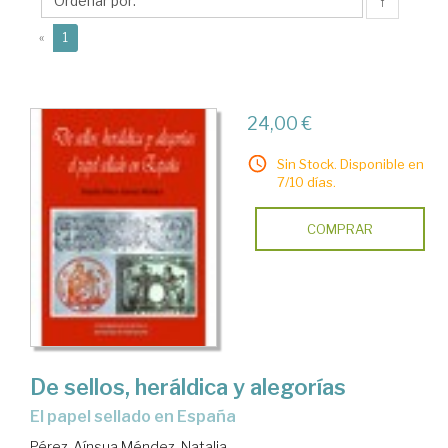
Méndez,
↑
Natalia
(current)
«
1
24,00 €
Sin Stock. Disponible en
7/10 días.
COMPRAR
De sellos, heráldica y alegorías
el papel sellado en España
Pérez-Aínsua Méndez, Natalia