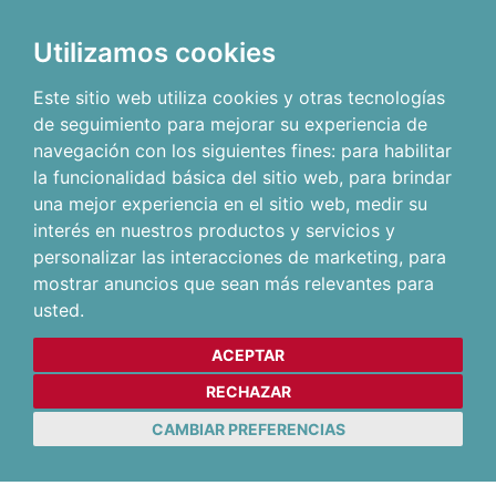
Utilizamos cookies
Este sitio web utiliza cookies y otras tecnologías
de seguimiento para mejorar su experiencia de
navegación con los siguientes fines:
para habilitar
la funcionalidad básica del sitio web
,
para brindar
una mejor experiencia en el sitio web
,
medir su
interés en nuestros productos y servicios y
personalizar las interacciones de marketing
,
para
mostrar anuncios que sean más relevantes para
usted
.
ACEPTAR
RECHAZAR
CAMBIAR PREFERENCIAS