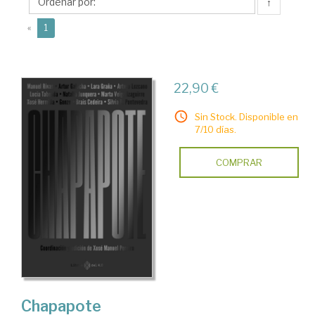
Manuel
↑
(current)
«
1
22,90 €
Sin Stock. Disponible en
7/10 días.
COMPRAR
Chapapote