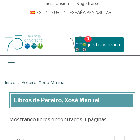
Iniciar sesión
Registrarse
ES
EUR
ESPAÑA PENINSULAR
0
Busqueda avanzada
Toggle navigation
Inicio
Pereiro, Xosé Manuel
Libros de Pereiro, Xosé Manuel
Libros
de
Mostrando
libros encontrados.
1
páginas.
Pereiro,
Xosé