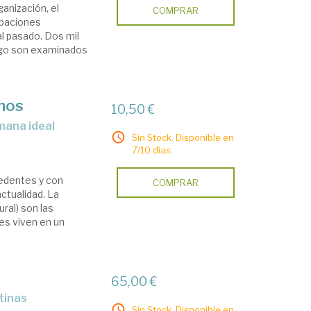
ganización, el
COMPRAR
upaciones
al pasado. Dos mil
lego son examinados
anos
10,50 €
omana ideal
Sin Stock. Disponible en
7/10 días.
cedentes y con
COMPRAR
ctualidad. La
ral) son las
es viven en un
65,00 €
atinas
Sin Stock. Disponible en