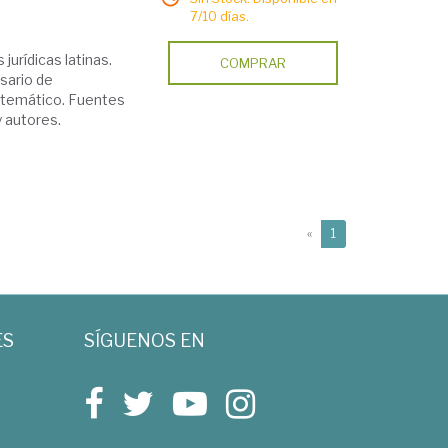
7/10 días.
jurídicas latinas.
COMPRAR
sario de
e temático. Fuentes
y autores.
(current)
«
1
ES
SÍGUENOS EN