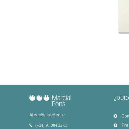
¿DUD
Atención al cliente
Com
Pre
(+34) 91 304 33 03