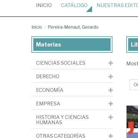
(CURRENT)
INICIO
CATÁLOGO
NUESTRAS
EDIT
Inicio
Pereira-Menaut, Gerardo
Materias
Li
Lib
de
CIENCIAS SOCIALES
Mos
Per
Me
DERECHO
Ge
ECONOMÍA
EMPRESA
HISTORIA Y CIENCIAS
HUMANAS
OTRAS CATEGORÍAS