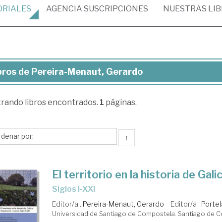
ORIALES
AGENCIA
SUSCRIPCIONES
NUESTRAS
LI
bros de Pereira-Menaut, Gerardo
ros
trando
libros encontrados.
1
páginas.
eira-
naut,
rardo
↑
El territorio en la historia de Galic
Siglos I-XXI
Editor/a .
Pereira-Menaut, Gerardo
Editor/a .
Portel
Universidad de Santiago de Compostela. Santiago de 