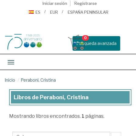
Iniciar sesión
Registrarse
ES
EUR
ESPAÑA PENINSULAR
0
Busqueda avanzada
Toggle navigation
Inicio
Peraboni, Cristina
Libros de Peraboni, Cristina
Libros
de
Mostrando
libros encontrados.
1
páginas.
Peraboni,
Cristina