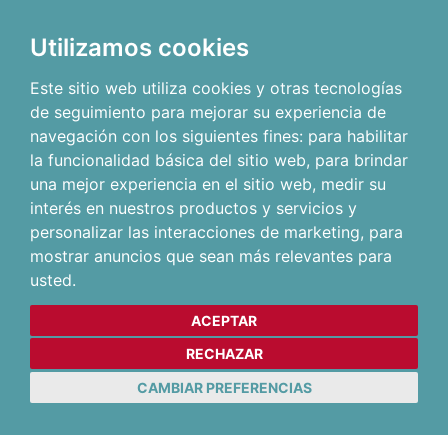
Utilizamos cookies
Este sitio web utiliza cookies y otras tecnologías
de seguimiento para mejorar su experiencia de
navegación con los siguientes fines:
para habilitar
la funcionalidad básica del sitio web
,
para brindar
una mejor experiencia en el sitio web
,
medir su
interés en nuestros productos y servicios y
personalizar las interacciones de marketing
,
para
mostrar anuncios que sean más relevantes para
usted
.
ACEPTAR
RECHAZAR
CAMBIAR PREFERENCIAS