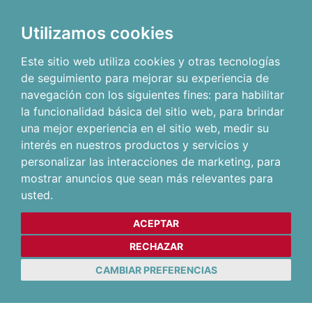
Utilizamos cookies
Este sitio web utiliza cookies y otras tecnologías
de seguimiento para mejorar su experiencia de
navegación con los siguientes fines:
para habilitar
la funcionalidad básica del sitio web
,
para brindar
una mejor experiencia en el sitio web
,
medir su
interés en nuestros productos y servicios y
personalizar las interacciones de marketing
,
para
mostrar anuncios que sean más relevantes para
usted
.
ACEPTAR
RECHAZAR
CAMBIAR PREFERENCIAS