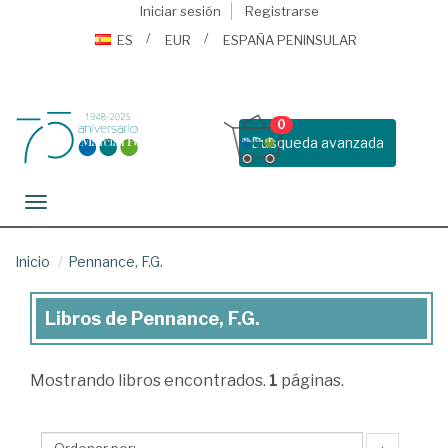
Iniciar sesión
Registrarse
ES
EUR
ESPAÑA PENINSULAR
0
Busqueda avanzada
Toggle navigation
Inicio
Pennance, F.G.
Libros de Pennance, F.G.
Libros
de
Mostrando
libros encontrados.
1
páginas.
Pennance,
F.G.