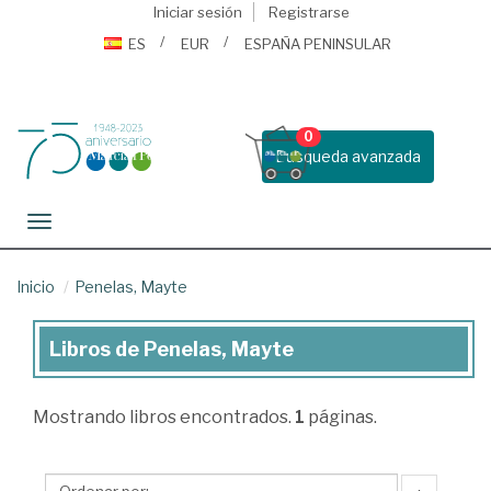
Iniciar sesión
Registrarse
ES
EUR
ESPAÑA PENINSULAR
0
Busqueda avanzada
Toggle navigation
Inicio
Penelas, Mayte
Libros de Penelas, Mayte
Libros
de
Mostrando
libros encontrados.
1
páginas.
Penelas,
Mayte