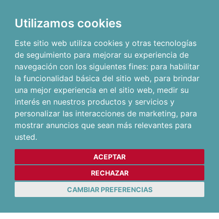
Utilizamos cookies
Este sitio web utiliza cookies y otras tecnologías
de seguimiento para mejorar su experiencia de
navegación con los siguientes fines:
para habilitar
la funcionalidad básica del sitio web
,
para brindar
una mejor experiencia en el sitio web
,
medir su
interés en nuestros productos y servicios y
personalizar las interacciones de marketing
,
para
mostrar anuncios que sean más relevantes para
usted
.
ACEPTAR
RECHAZAR
CAMBIAR PREFERENCIAS