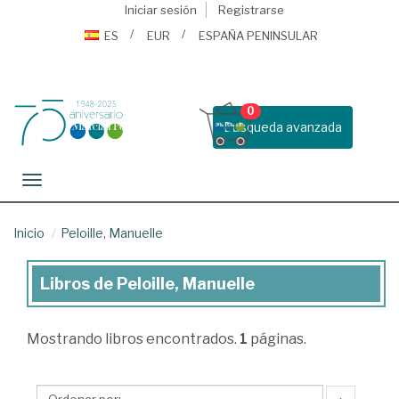
Iniciar sesión
Registrarse
ES
EUR
ESPAÑA PENINSULAR
0
Busqueda avanzada
Toggle navigation
Inicio
Peloille, Manuelle
Libros de Peloille, Manuelle
Libros
de
Mostrando
libros encontrados.
1
páginas.
Peloille,
Manuelle