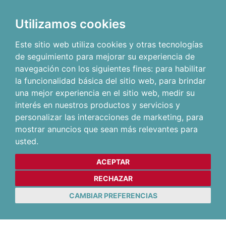
Utilizamos cookies
Este sitio web utiliza cookies y otras tecnologías
de seguimiento para mejorar su experiencia de
navegación con los siguientes fines:
para habilitar
la funcionalidad básica del sitio web
,
para brindar
una mejor experiencia en el sitio web
,
medir su
interés en nuestros productos y servicios y
personalizar las interacciones de marketing
,
para
mostrar anuncios que sean más relevantes para
usted
.
ACEPTAR
RECHAZAR
CAMBIAR PREFERENCIAS