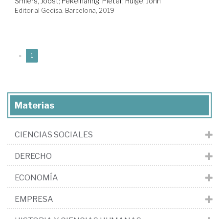
Smiers, Joost
;
Pekelharing, Pieter
;
Huige, John
Editorial Gedisa. Barcelona, 2019
(current)
«
1
Materias
CIENCIAS SOCIALES
DERECHO
ECONOMÍA
EMPRESA