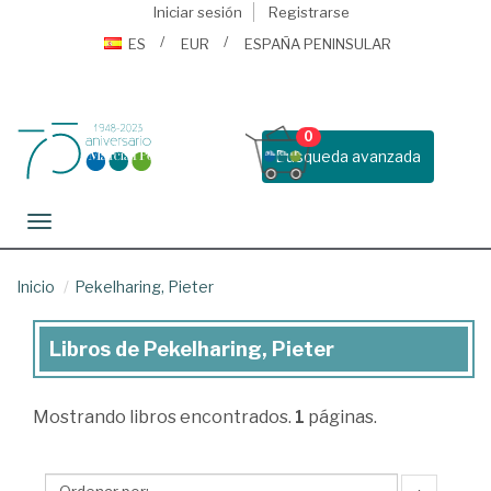
Iniciar sesión
Registrarse
ES
EUR
ESPAÑA PENINSULAR
0
Busqueda avanzada
Toggle navigation
Inicio
Pekelharing, Pieter
Libros de Pekelharing, Pieter
Libros
de
Mostrando
libros encontrados.
1
páginas.
Pekelharing,
Pieter