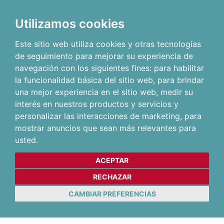
Utilizamos cookies
Este sitio web utiliza cookies y otras tecnologías
de seguimiento para mejorar su experiencia de
navegación con los siguientes fines:
para habilitar
la funcionalidad básica del sitio web
,
para brindar
una mejor experiencia en el sitio web
,
medir su
interés en nuestros productos y servicios y
personalizar las interacciones de marketing
,
para
mostrar anuncios que sean más relevantes para
usted
.
ACEPTAR
RECHAZAR
CAMBIAR PREFERENCIAS