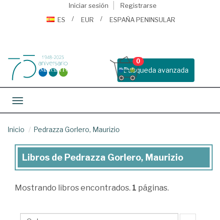
Iniciar sesión
Registrarse
ES
EUR
ESPAÑA PENINSULAR
0
Busqueda avanzada
Toggle navigation
Inicio
Pedrazza Gorlero, Maurizio
Libros de Pedrazza Gorlero, Maurizio
Libros
de
Mostrando
libros encontrados.
1
páginas.
Pedrazza
Gorlero,