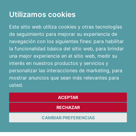
Utilizamos cookies
Este sitio web utiliza cookies y otras tecnologías
de seguimiento para mejorar su experiencia de
navegación con los siguientes fines:
para habilitar
la funcionalidad básica del sitio web
,
para brindar
una mejor experiencia en el sitio web
,
medir su
interés en nuestros productos y servicios y
personalizar las interacciones de marketing
,
para
mostrar anuncios que sean más relevantes para
usted
.
ACEPTAR
RECHAZAR
CAMBIAR PREFERENCIAS