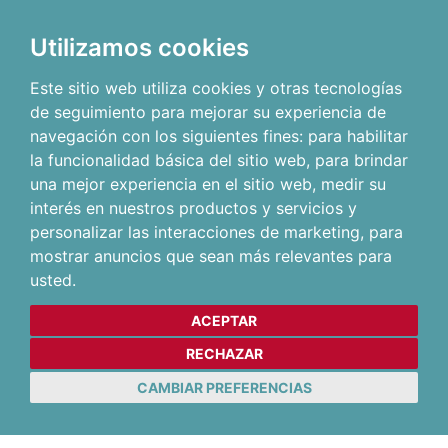
Utilizamos cookies
Este sitio web utiliza cookies y otras tecnologías
de seguimiento para mejorar su experiencia de
navegación con los siguientes fines:
para habilitar
la funcionalidad básica del sitio web
,
para brindar
una mejor experiencia en el sitio web
,
medir su
interés en nuestros productos y servicios y
personalizar las interacciones de marketing
,
para
mostrar anuncios que sean más relevantes para
usted
.
ACEPTAR
RECHAZAR
CAMBIAR PREFERENCIAS