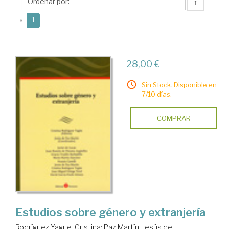
Jesús
↑
de
(current)
«
1
28,00 €
Sin Stock. Disponible en
7/10 días.
COMPRAR
Estudios sobre género y extranjería
Rodríguez Yagüe, Cristina
;
Paz Martín, Jesús de