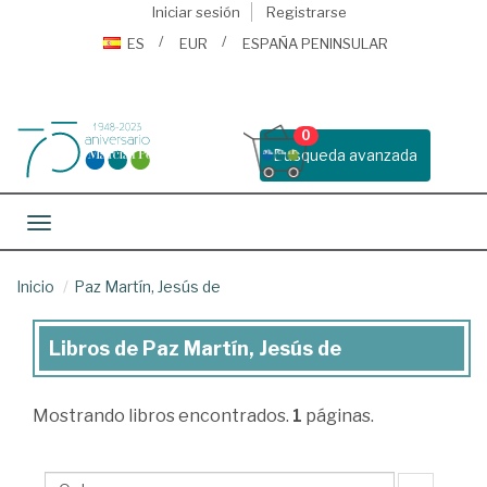
Iniciar sesión
Registrarse
ES
EUR
ESPAÑA PENINSULAR
0
Busqueda avanzada
Toggle navigation
Inicio
Paz Martín, Jesús de
Libros de Paz Martín, Jesús de
Libros
de
Mostrando
libros encontrados.
1
páginas.
Paz
Martín,