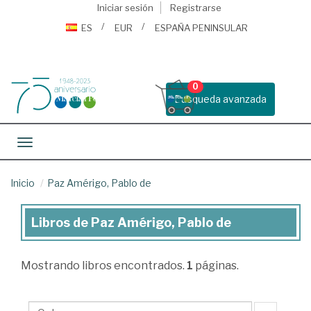
Iniciar sesión
Registrarse
ES
EUR
ESPAÑA PENINSULAR
0
Busqueda avanzada
Toggle navigation
Inicio
Paz Amérigo, Pablo de
Libros de Paz Amérigo, Pablo de
Libros
de
Mostrando
libros encontrados.
1
páginas.
Paz
Amérigo,