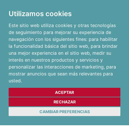
Utilizamos cookies
Este sitio web utiliza cookies y otras tecnologías
de seguimiento para mejorar su experiencia de
navegación con los siguientes fines:
para habilitar
la funcionalidad básica del sitio web
,
para brindar
una mejor experiencia en el sitio web
,
medir su
interés en nuestros productos y servicios y
personalizar las interacciones de marketing
,
para
mostrar anuncios que sean más relevantes para
usted
.
ACEPTAR
RECHAZAR
CAMBIAR PREFERENCIAS