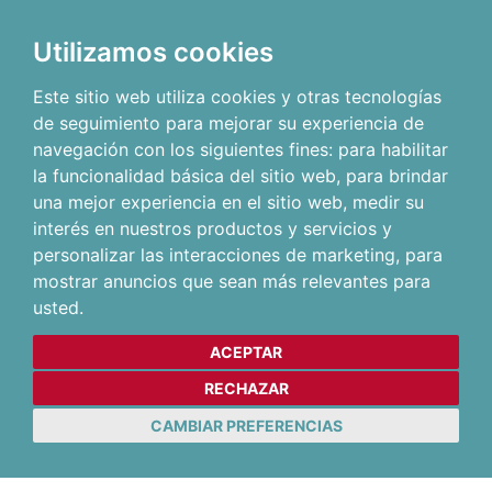
Utilizamos cookies
Este sitio web utiliza cookies y otras tecnologías
de seguimiento para mejorar su experiencia de
navegación con los siguientes fines:
para habilitar
la funcionalidad básica del sitio web
,
para brindar
una mejor experiencia en el sitio web
,
medir su
interés en nuestros productos y servicios y
personalizar las interacciones de marketing
,
para
mostrar anuncios que sean más relevantes para
usted
.
ACEPTAR
RECHAZAR
CAMBIAR PREFERENCIAS