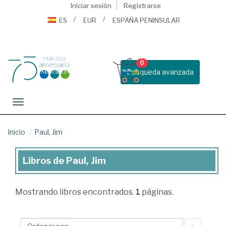
Iniciar sesión
Registrarse
ES
EUR
ESPAÑA PENINSULAR
0
Busqueda avanzada
Toggle navigation
Inicio
Paul, Jim
Libros de Paul, Jim
Libros
de
Mostrando
libros encontrados.
1
páginas.
Paul,
Jim