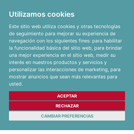
Utilizamos cookies
Este sitio web utiliza cookies y otras tecnologías
de seguimiento para mejorar su experiencia de
navegación con los siguientes fines:
para habilitar
la funcionalidad básica del sitio web
,
para brindar
una mejor experiencia en el sitio web
,
medir su
interés en nuestros productos y servicios y
personalizar las interacciones de marketing
,
para
mostrar anuncios que sean más relevantes para
usted
.
ACEPTAR
RECHAZAR
CAMBIAR PREFERENCIAS