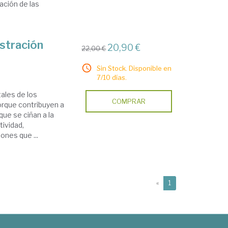
lación de las
istración
20,90 €
22,00 €
Sin Stock. Disponible en
7/10 días.
ales de los
COMPRAR
orque contribuyen a
que se ciñan a la
tividad,
ones que ...
(current)
«
1