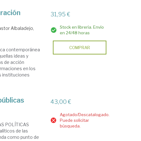
ración
31,95 €
Stock en librería. Envío
stor Albaladejo,
en 24/48 horas
COMPRAR
blica contemporánea
uellas ideas y
as de acción
formaciones en los
 instituciones
públicas
43,00 €
Agotado/Descatalogado.
Puede solicitar
AS POLÍTICAS
búsqueda.
líticos de las
genda como punto de