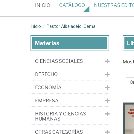
(CURRENT)
INICIO
CATÁLOGO
NUESTRAS
EDIT
Inicio
Pastor Albaladejo, Gema
Materias
Li
Lib
de
CIENCIAS SOCIALES
Mos
Pa
Alb
DERECHO
Ge
ECONOMÍA
EMPRESA
HISTORIA Y CIENCIAS
HUMANAS
OTRAS CATEGORÍAS