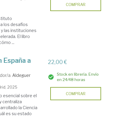
COMPRAR
stituto
a los desafíos
y las instituciones
lerada. El libro
cómo ...
n España a
22,00 €
Stock en librería. Envío
dor/a.
Aldeguer
en 24/48 horas
drid, 2025
COMPRAR
o esencial sobre el
y centraliza
rrollado la Ciencia
uál es su estado