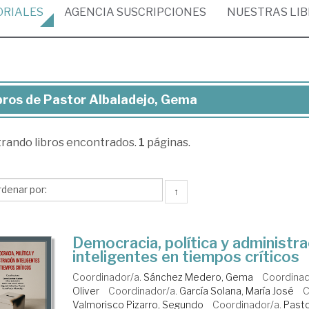
ORIALES
AGENCIA
SUSCRIPCIONES
NUESTRAS
LI
bros de Pastor Albaladejo, Gema
ros
trando
libros encontrados.
1
páginas.
stor
aladejo,
ma
↑
Democracia, política y administra
inteligentes en tiempos críticos
Coordinador/a.
Sánchez Medero, Gema
Coordinad
Oliver
Coordinador/a.
García Solana, María José
C
Valmorisco Pizarro, Segundo
Coordinador/a.
Pasto