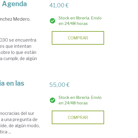
la Agenda
41,00 €
Stock en librería. Envío
nchez Medero,
en 24/48 horas
COMPRAR
 2030 se encuentra
es que intentan
sobre lo que están
a cumplir, de algún
a en las
55,00 €
Stock en librería. Envío
en 24/48 horas
emocracias del sur
COMPRAR
 a una pregunta de
cide, de algún modo,
ica ...