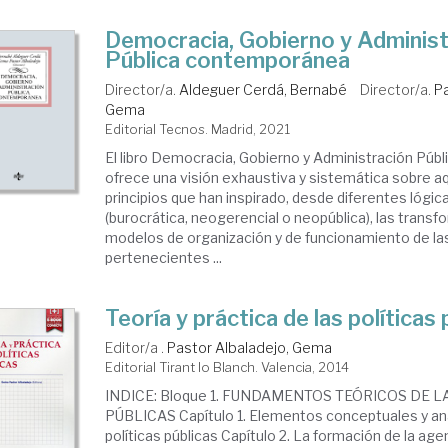
Democracia, Gobierno y Administ
Pública contemporánea
Director/a.
Aldeguer Cerdá, Bernabé
Director/a.
Pa
Gema
Editorial Tecnos. Madrid, 2021
El libro Democracia, Gobierno y Administración Pú
ofrece una visión exhaustiva y sistemática sobre aq
principios que han inspirado, desde diferentes lógic
(burocrática, neogerencial o neopública), las trans
modelos de organización y de funcionamiento de las
pertenecientes ...
Teoría y práctica de las políticas 
Editor/a .
Pastor Albaladejo, Gema
Editorial Tirant lo Blanch. Valencia, 2014
INDICE: Bloque 1. FUNDAMENTOS TEÓRICOS DE L
PÚBLICAS Capítulo 1. Elementos conceptuales y ana
políticas públicas Capítulo 2. La formación de la a