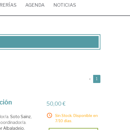
BRERÍAS
AGENDA
NOTICIAS
(current)
«
1
ción
50,00 €
Sin Stock. Disponible en
or/a.
Soto Sainz,
7/10 días.
oordinador/a.
r Albaladejo,