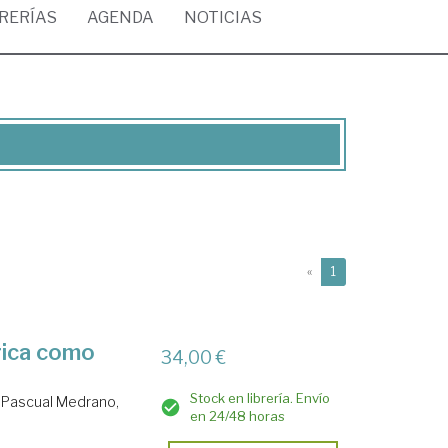
BRERÍAS
AGENDA
NOTICIAS
(current)
«
1
ógica como
34,00 €
Stock en librería. Envío
.
Pascual Medrano,
en 24/48 horas