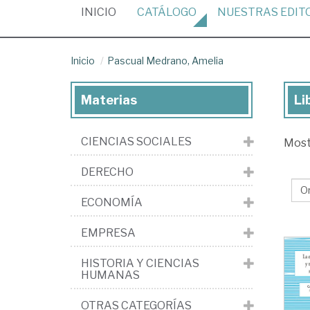
(CURRENT)
INICIO
CATÁLOGO
NUESTRAS
EDIT
Inicio
Pascual Medrano, Amelia
Materias
Li
Lib
de
CIENCIAS SOCIALES
Mos
Pa
Me
DERECHO
Am
ECONOMÍA
EMPRESA
HISTORIA Y CIENCIAS
HUMANAS
OTRAS CATEGORÍAS