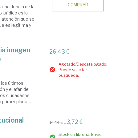
COMPRAR
a incidencia de la
jurídico es la
al atención que se
ue es legítima y
pia imagen
26,43 €
s
Agotado/Descatalogado.
Puede solicitar
búsqueda.
 los últimos
n y el afán de
 los ciudadanos,
primer plano ...
tucional
13,72 €
14,44 €
Stock en librería. Envío