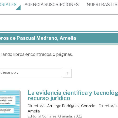
ORIALES
AGENCIA
SUSCRIPCIONES
NUESTRAS
LI
bros de Pascual Medrano, Amelia
ros
trando
libros encontrados.
1
páginas.
scual
drano,
elia
↑
La evidencia científica y tecnol
recurso jurídico
Director/a.
Arruego Rodríguez, Gonzalo
Director/a
Amelia
Editorial Comares. Granada, 2022