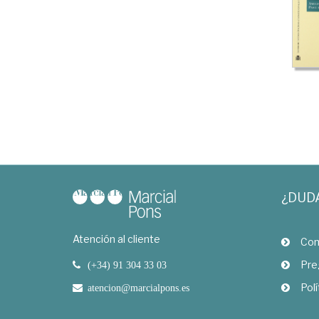
¿DUD
Atención al cliente
Com
Pre
(+34) 91 304 33 03
Polí
atencion@marcialpons.es