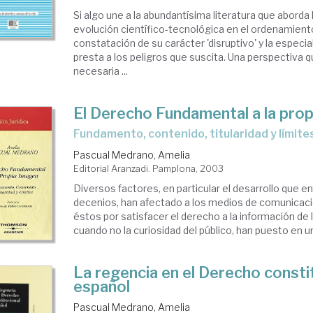
Si algo une a la abundantísima literatura que aborda l
evolución científico-tecnológica en el ordenamiento 
constatación de su carácter 'disruptivo' y la especi
presta a los peligros que suscita. Una perspectiva q
necesaria ...
El Derecho Fundamental a la pro
fundamento, contenido, titularidad y límite
Pascual Medrano, Amelia
Editorial Aranzadi. Pamplona, 2003
Diversos factores, en particular el desarrollo que en
decenios, han afectado a los medios de comunicació
éstos por satisfacer el derecho a la información de
cuando no la curiosidad del público, han puesto en un 
La regencia en el Derecho consti
español
Pascual Medrano, Amelia