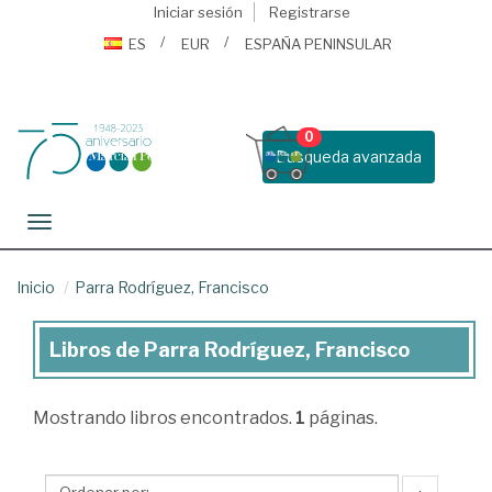
Iniciar sesión
Registrarse
ES
EUR
ESPAÑA PENINSULAR
0
Busqueda avanzada
Toggle navigation
Inicio
Parra Rodríguez, Francisco
Libros de Parra Rodríguez, Francisco
Libros
de
Mostrando
libros encontrados.
1
páginas.
Parra
Rodríguez,