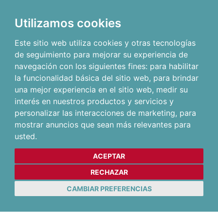
Utilizamos cookies
Este sitio web utiliza cookies y otras tecnologías
de seguimiento para mejorar su experiencia de
navegación con los siguientes fines:
para habilitar
la funcionalidad básica del sitio web
,
para brindar
una mejor experiencia en el sitio web
,
medir su
interés en nuestros productos y servicios y
personalizar las interacciones de marketing
,
para
mostrar anuncios que sean más relevantes para
usted
.
ACEPTAR
RECHAZAR
CAMBIAR PREFERENCIAS