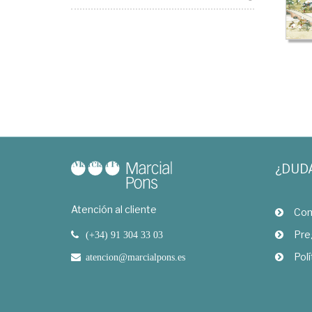
¿DUD
Atención al cliente
Com
Pre
(+34) 91 304 33 03
Polí
atencion@marcialpons.es