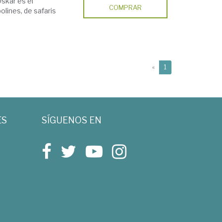
Oskar es el
COMPRAR
olines, de safaris
(current)
«
1
ES
SÍGUENOS EN