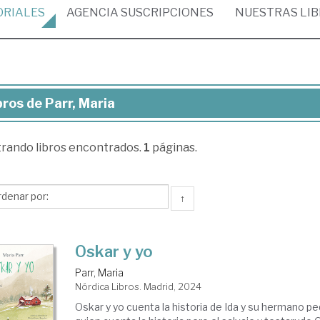
ORIALES
AGENCIA
SUSCRIPCIONES
NUESTRAS
LI
bros de Parr, Maria
ros
trando
libros encontrados.
1
páginas.
r,
ria
↑
Oskar y yo
Parr, Maria
Nórdica Libros. Madrid, 2024
Oskar y yo cuenta la historia de Ida y su hermano p