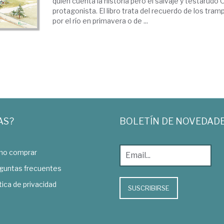
quien cuenta la historia pero el salvaje y testarudo 
protagonista. El libro trata del recuerdo de los tramp
por el río en primavera o de ...
AS?
BOLETÍN DE NOVEDAD
o comprar
guntas frecuentes
tica de privacidad
SUSCRIBIRSE