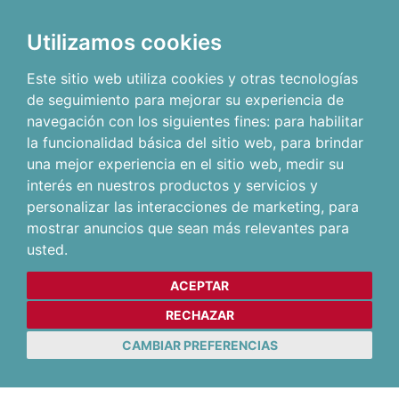
Utilizamos cookies
Este sitio web utiliza cookies y otras tecnologías
de seguimiento para mejorar su experiencia de
navegación con los siguientes fines:
para habilitar
la funcionalidad básica del sitio web
,
para brindar
una mejor experiencia en el sitio web
,
medir su
interés en nuestros productos y servicios y
personalizar las interacciones de marketing
,
para
mostrar anuncios que sean más relevantes para
usted
.
ACEPTAR
RECHAZAR
CAMBIAR PREFERENCIAS