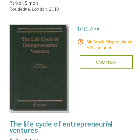
Parker, Simon
Routledge. London, 2010
160,70 €
Sin Stock. Disponible en
5/6 semanas.
COMPRAR
The life cycle of entrepreneurial
ventures
Parker, Simon