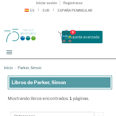
Iniciar sesión
Registrarse
ES
EUR
ESPAÑA PENINSULAR
0
Busqueda avanzada
Toggle navigation
Inicio
Parker, Simon
Libros de Parker, Simon
Libros
de
Mostrando
libros encontrados.
1
páginas.
Parker,
Simon