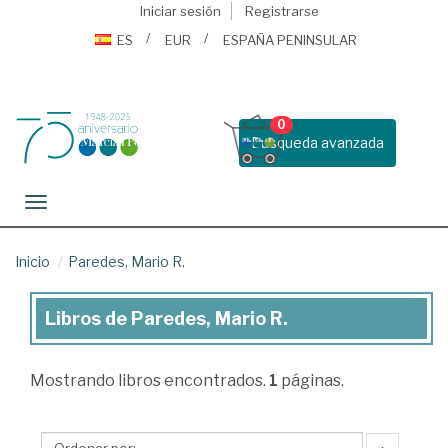
Iniciar sesión
Registrarse
ES
EUR
ESPAÑA PENINSULAR
0
Busqueda avanzada
Toggle navigation
Inicio
Paredes, Mario R.
Libros de Paredes, Mario R.
Libros
de
Mostrando
libros encontrados.
1
páginas.
Paredes,
Mario