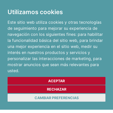
Utilizamos cookies
Este sitio web utiliza cookies y otras tecnologías
de seguimiento para mejorar su experiencia de
navegación con los siguientes fines:
para habilitar
la funcionalidad básica del sitio web
,
para brindar
una mejor experiencia en el sitio web
,
medir su
interés en nuestros productos y servicios y
personalizar las interacciones de marketing
,
para
mostrar anuncios que sean más relevantes para
usted
.
ACEPTAR
RECHAZAR
CAMBIAR PREFERENCIAS