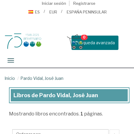
Iniciar sesión
Registrarse
ES
EUR
ESPAÑA PENINSULAR
0
Busqueda avanzada
Toggle navigation
Inicio
Pardo Vidal, José Juan
Libros de Pardo Vidal, José Juan
Libros
de
Mostrando
libros encontrados.
1
páginas.
Pardo
Vidal,