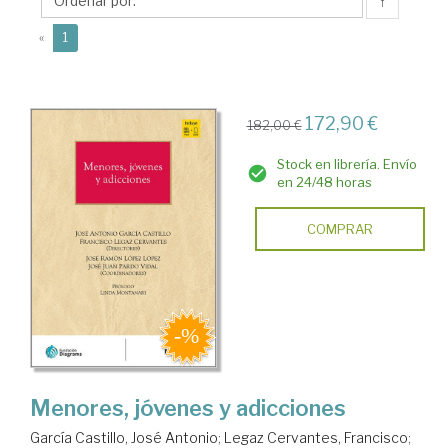
José
↑
Juan
(current)
«
1
172,90 €
182,00 €
Stock en librería. Envío
en 24/48 horas
COMPRAR
Menores, jóvenes y adicciones
García Castillo, José Antonio
;
Legaz Cervantes, Francisco
;