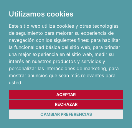
Utilizamos cookies
Este sitio web utiliza cookies y otras tecnologías
de seguimiento para mejorar su experiencia de
navegación con los siguientes fines:
para habilitar
la funcionalidad básica del sitio web
,
para brindar
una mejor experiencia en el sitio web
,
medir su
interés en nuestros productos y servicios y
personalizar las interacciones de marketing
,
para
mostrar anuncios que sean más relevantes para
usted
.
ACEPTAR
RECHAZAR
CAMBIAR PREFERENCIAS