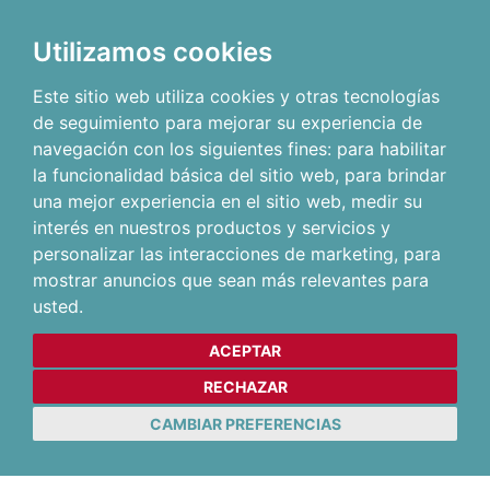
Utilizamos cookies
Este sitio web utiliza cookies y otras tecnologías
de seguimiento para mejorar su experiencia de
navegación con los siguientes fines:
para habilitar
la funcionalidad básica del sitio web
,
para brindar
una mejor experiencia en el sitio web
,
medir su
interés en nuestros productos y servicios y
personalizar las interacciones de marketing
,
para
mostrar anuncios que sean más relevantes para
usted
.
ACEPTAR
RECHAZAR
CAMBIAR PREFERENCIAS