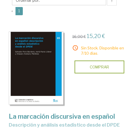
Adrià
↑
(current)
«
1
15,20 €
16,00 €
Sin Stock. Disponible en
7/10 días.
COMPRAR
La marcación discursiva en español
descripción y análisis estadístico desde el DPDE