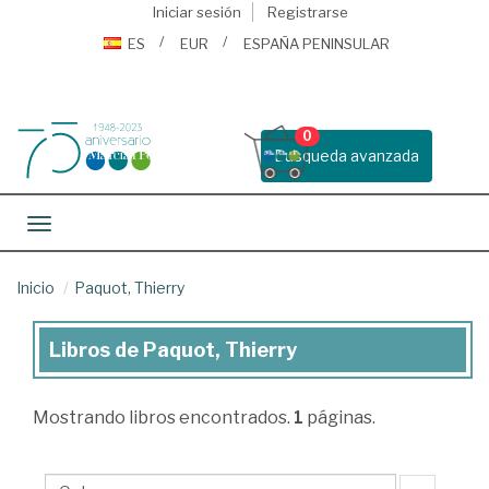
Iniciar sesión
Registrarse
ES
EUR
ESPAÑA PENINSULAR
0
Busqueda avanzada
Toggle navigation
Inicio
Paquot, Thierry
Libros de Paquot, Thierry
Libros
de
Mostrando
libros encontrados.
1
páginas.
Paquot,
Thierry