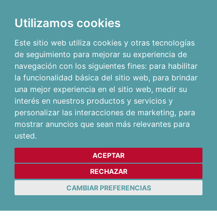
Utilizamos cookies
Este sitio web utiliza cookies y otras tecnologías
de seguimiento para mejorar su experiencia de
navegación con los siguientes fines:
para habilitar
la funcionalidad básica del sitio web
,
para brindar
una mejor experiencia en el sitio web
,
medir su
interés en nuestros productos y servicios y
personalizar las interacciones de marketing
,
para
mostrar anuncios que sean más relevantes para
usted
.
ACEPTAR
RECHAZAR
CAMBIAR PREFERENCIAS