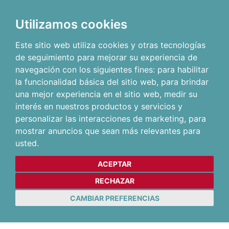
Utilizamos cookies
Este sitio web utiliza cookies y otras tecnologías
de seguimiento para mejorar su experiencia de
navegación con los siguientes fines:
para habilitar
la funcionalidad básica del sitio web
,
para brindar
una mejor experiencia en el sitio web
,
medir su
interés en nuestros productos y servicios y
personalizar las interacciones de marketing
,
para
mostrar anuncios que sean más relevantes para
usted
.
ACEPTAR
RECHAZAR
CAMBIAR PREFERENCIAS