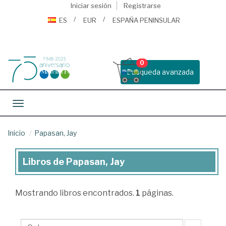
Iniciar sesión
Registrarse
ES
EUR
ESPAÑA PENINSULAR
0
Busqueda avanzada
Toggle navigation
Inicio
Papasan, Jay
Libros de Papasan, Jay
Libros
de
Mostrando
libros encontrados.
1
páginas.
Papasan,
Jay