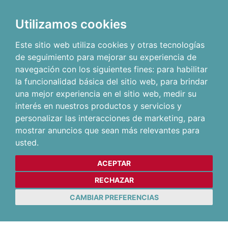
Utilizamos cookies
Este sitio web utiliza cookies y otras tecnologías
de seguimiento para mejorar su experiencia de
navegación con los siguientes fines:
para habilitar
la funcionalidad básica del sitio web
,
para brindar
una mejor experiencia en el sitio web
,
medir su
interés en nuestros productos y servicios y
personalizar las interacciones de marketing
,
para
mostrar anuncios que sean más relevantes para
usted
.
ACEPTAR
RECHAZAR
CAMBIAR PREFERENCIAS