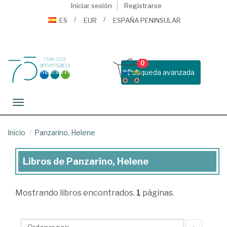
Iniciar sesión
Registrarse
ES
EUR
ESPAÑA PENINSULAR
0
Busqueda avanzada
Toggle navigation
Inicio
Panzarino, Helene
Libros de Panzarino, Helene
Libros
de
Mostrando
libros encontrados.
1
páginas.
Panzarino,
Helene