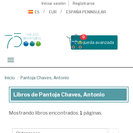
Iniciar sesión
Registrarse
ES
EUR
ESPAÑA PENINSULAR
0
Busqueda avanzada
Toggle navigation
Inicio
Pantoja Chaves, Antonio
Libros de Pantoja Chaves, Antonio
Libros
de
Mostrando
libros encontrados.
1
páginas.
Pantoja
Chaves,