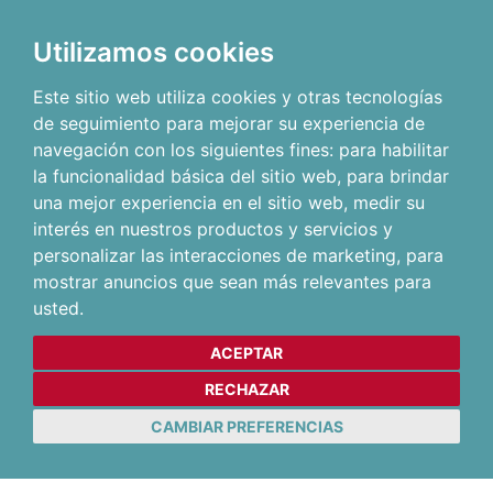
Utilizamos cookies
Este sitio web utiliza cookies y otras tecnologías
de seguimiento para mejorar su experiencia de
navegación con los siguientes fines:
para habilitar
la funcionalidad básica del sitio web
,
para brindar
una mejor experiencia en el sitio web
,
medir su
interés en nuestros productos y servicios y
personalizar las interacciones de marketing
,
para
mostrar anuncios que sean más relevantes para
usted
.
ACEPTAR
RECHAZAR
CAMBIAR PREFERENCIAS