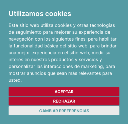
Utilizamos cookies
Este sitio web utiliza cookies y otras tecnologías
de seguimiento para mejorar su experiencia de
navegación con los siguientes fines:
para habilitar
la funcionalidad básica del sitio web
,
para brindar
una mejor experiencia en el sitio web
,
medir su
interés en nuestros productos y servicios y
personalizar las interacciones de marketing
,
para
mostrar anuncios que sean más relevantes para
usted
.
ACEPTAR
RECHAZAR
CAMBIAR PREFERENCIAS