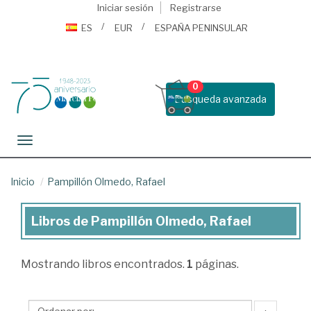
Iniciar sesión
Registrarse
ES
EUR
ESPAÑA PENINSULAR
0
Busqueda avanzada
Toggle navigation
Inicio
Pampillón Olmedo, Rafael
Libros de Pampillón Olmedo, Rafael
Libros
de
Mostrando
libros encontrados.
1
páginas.
Pampillón
Olmedo,