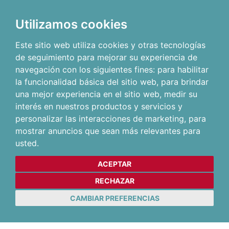
Utilizamos cookies
Este sitio web utiliza cookies y otras tecnologías
de seguimiento para mejorar su experiencia de
navegación con los siguientes fines:
para habilitar
la funcionalidad básica del sitio web
,
para brindar
una mejor experiencia en el sitio web
,
medir su
interés en nuestros productos y servicios y
personalizar las interacciones de marketing
,
para
mostrar anuncios que sean más relevantes para
usted
.
ACEPTAR
RECHAZAR
CAMBIAR PREFERENCIAS