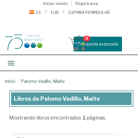
Iniciar sesión
Registrarse
ES
EUR
ESPAÑA PENINSULAR
0
Busqueda avanzada
Toggle navigation
Inicio
Palomo Vadillo, Maite
Libros de Palomo Vadillo, Maite
Libros
de
Mostrando
libros encontrados.
1
páginas.
Palomo
Vadillo,