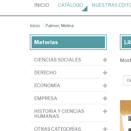
(CURRENT)
INICIO
CATÁLOGO
NUESTRAS
EDIT
Inicio
Palmer, Melina
Materias
Li
Lib
de
CIENCIAS SOCIALES
Mos
Pal
Me
DERECHO
ECONOMÍA
EMPRESA
HISTORIA Y CIENCIAS
HUMANAS
OTRAS CATEGORÍAS