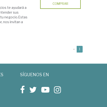
COMPRAR
cios te ayudará a
entender sus
e tu negocio.Estas
, nos invitan a
(current)
«
1
ES
SÍGUENOS EN