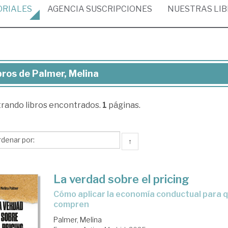
ORIALES
AGENCIA
SUSCRIPCIONES
NUESTRAS
LI
bros de Palmer, Melina
ros
trando
libros encontrados.
1
páginas.
mer,
lina
↑
La verdad sobre el pricing
Cómo aplicar la economía conductual para que los clientes
compren
Palmer, Melina