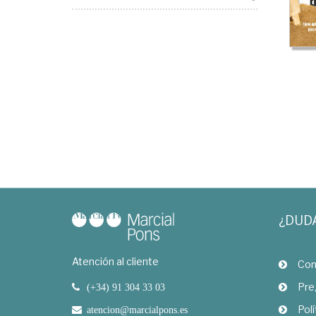
¿DUD
Atención al cliente
Com
Pre
(+34) 91 304 33 03
Polí
atencion@marcialpons.es