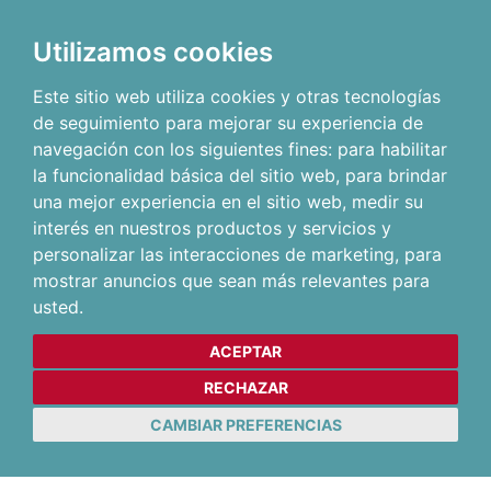
Utilizamos cookies
Este sitio web utiliza cookies y otras tecnologías
de seguimiento para mejorar su experiencia de
navegación con los siguientes fines:
para habilitar
la funcionalidad básica del sitio web
,
para brindar
una mejor experiencia en el sitio web
,
medir su
interés en nuestros productos y servicios y
personalizar las interacciones de marketing
,
para
mostrar anuncios que sean más relevantes para
usted
.
ACEPTAR
RECHAZAR
CAMBIAR PREFERENCIAS