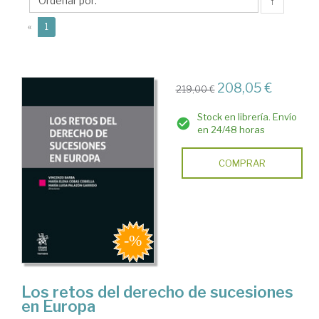
María
↑
Luisa
(current)
«
1
208,05 €
219,00 €
Stock en librería. Envío
en 24/48 horas
COMPRAR
Los retos del derecho de sucesiones
en Europa