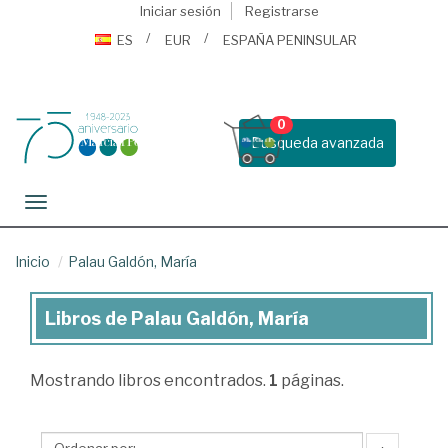
Iniciar sesión
Registrarse
ES
EUR
ESPAÑA PENINSULAR
0
Busqueda avanzada
Toggle navigation
Inicio
Palau Galdón, María
Libros de Palau Galdón, María
Libros
de
Mostrando
libros encontrados.
1
páginas.
Palau
Galdón,