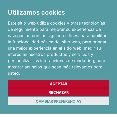
Utilizamos cookies
Este sitio web utiliza cookies y otras tecnologías
de seguimiento para mejorar su experiencia de
navegación con los siguientes fines:
para habilitar
la funcionalidad básica del sitio web
,
para brindar
una mejor experiencia en el sitio web
,
medir su
interés en nuestros productos y servicios y
personalizar las interacciones de marketing
,
para
mostrar anuncios que sean más relevantes para
usted
.
ACEPTAR
RECHAZAR
CAMBIAR PREFERENCIAS