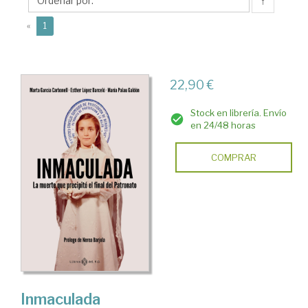
María
↑
(current)
«
1
22,90 €
Stock en librería. Envío
en 24/48 horas
COMPRAR
Inmaculada