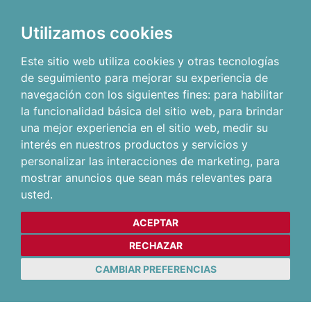
Utilizamos cookies
Este sitio web utiliza cookies y otras tecnologías
de seguimiento para mejorar su experiencia de
navegación con los siguientes fines:
para habilitar
la funcionalidad básica del sitio web
,
para brindar
una mejor experiencia en el sitio web
,
medir su
interés en nuestros productos y servicios y
personalizar las interacciones de marketing
,
para
mostrar anuncios que sean más relevantes para
usted
.
ACEPTAR
RECHAZAR
CAMBIAR PREFERENCIAS