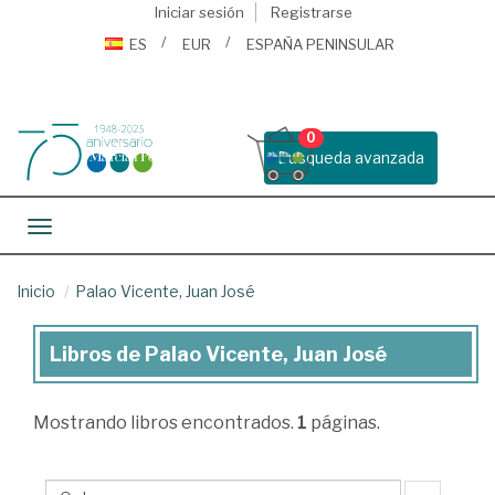
Iniciar sesión
Registrarse
ES
EUR
ESPAÑA PENINSULAR
0
Busqueda avanzada
Toggle navigation
Inicio
Palao Vicente, Juan José
Libros de Palao Vicente, Juan José
Libros
de
Mostrando
libros encontrados.
1
páginas.
Palao
Vicente,