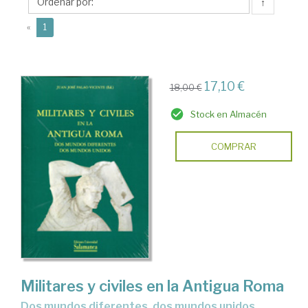
Juan
↑
José
(current)
«
1
17,10 €
18,00 €
Stock en Almacén
COMPRAR
Militares y civiles en la Antigua Roma
dos mundos diferentes, dos mundos unidos