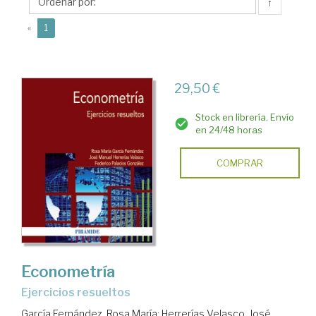
Federico
↑
(current)
«
1
29,50 €
Stock en librería. Envío
en 24/48 horas
COMPRAR
Econometría
Ejercicios resueltos
García Fernández, Rosa María
;
Herrerías Velasco, José