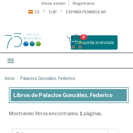
Iniciar sesión
Registrarse
ES
EUR
ESPAÑA PENINSULAR
0
Busqueda avanzada
Toggle navigation
Inicio
Palacios González, Federico
Libros de Palacios González, Federico
Libros
de
Mostrando
libros encontrados.
1
páginas.
Palacios
González,