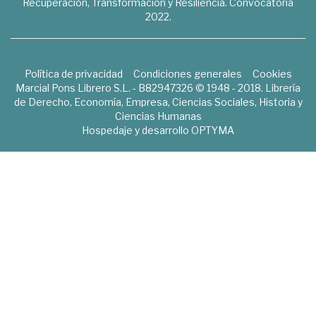
Recuperación, Transformación y Resiliencia. Convocatoria
2022.
Política de privacidad
Condiciones generales
Cookies
Marcial Pons Librero S.L. - B82947326 © 1948 - 2018. Librería
de Derecho, Economía, Empresa, Ciencias Sociales, Historia y
Ciencias Humanas
Hospedaje y desarrollo
OPTYMA