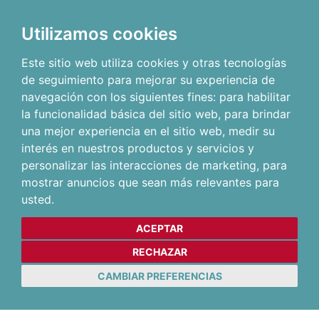
Utilizamos cookies
Este sitio web utiliza cookies y otras tecnologías
de seguimiento para mejorar su experiencia de
navegación con los siguientes fines:
para habilitar
la funcionalidad básica del sitio web
,
para brindar
una mejor experiencia en el sitio web
,
medir su
interés en nuestros productos y servicios y
personalizar las interacciones de marketing
,
para
mostrar anuncios que sean más relevantes para
usted
.
ACEPTAR
RECHAZAR
CAMBIAR PREFERENCIAS