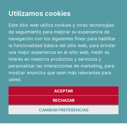
Utilizamos cookies
Este sitio web utiliza cookies y otras tecnologías
de seguimiento para mejorar su experiencia de
navegación con los siguientes fines:
para habilitar
la funcionalidad básica del sitio web
,
para brindar
una mejor experiencia en el sitio web
,
medir su
interés en nuestros productos y servicios y
personalizar las interacciones de marketing
,
para
mostrar anuncios que sean más relevantes para
usted
.
ACEPTAR
RECHAZAR
CAMBIAR PREFERENCIAS