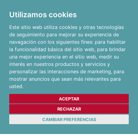
Utilizamos cookies
Este sitio web utiliza cookies y otras tecnologías
de seguimiento para mejorar su experiencia de
navegación con los siguientes fines:
para habilitar
la funcionalidad básica del sitio web
,
para brindar
una mejor experiencia en el sitio web
,
medir su
interés en nuestros productos y servicios y
personalizar las interacciones de marketing
,
para
mostrar anuncios que sean más relevantes para
usted
.
ACEPTAR
RECHAZAR
CAMBIAR PREFERENCIAS