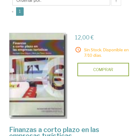
Mª
↑
José
(current)
«
1
12,00 €
Sin Stock. Disponible en
7/10 días.
COMPRAR
Finanzas a corto plazo en las
empresas turísticas