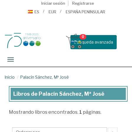
Iniciar sesión
Registrarse
ES
EUR
ESPAÑA PENINSULAR
0
Busqueda avanzada
Toggle navigation
Inicio
Palacín Sánchez, Mª José
Libros de Palacín Sánchez, Mª José
Libros
de
Mostrando
libros encontrados.
1
páginas.
Palacín
Sánchez,