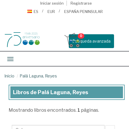
Iniciar sesión
Registrarse
ES
EUR
ESPAÑA PENINSULAR
0
Busqueda avanzada
Toggle navigation
Inicio
Palá Laguna, Reyes
Libros de Palá Laguna, Reyes
Libros
de
Mostrando
libros encontrados.
1
páginas.
Palá
Laguna,