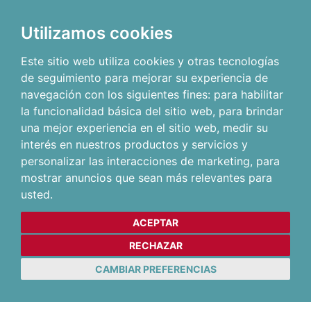
Utilizamos cookies
Este sitio web utiliza cookies y otras tecnologías
de seguimiento para mejorar su experiencia de
navegación con los siguientes fines:
para habilitar
la funcionalidad básica del sitio web
,
para brindar
una mejor experiencia en el sitio web
,
medir su
interés en nuestros productos y servicios y
personalizar las interacciones de marketing
,
para
mostrar anuncios que sean más relevantes para
usted
.
ACEPTAR
RECHAZAR
CAMBIAR PREFERENCIAS