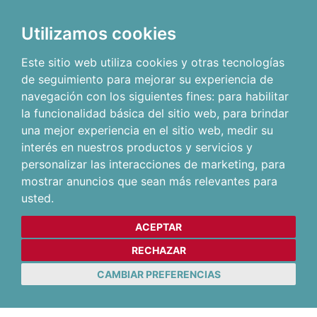
Utilizamos cookies
Este sitio web utiliza cookies y otras tecnologías
de seguimiento para mejorar su experiencia de
navegación con los siguientes fines:
para habilitar
la funcionalidad básica del sitio web
,
para brindar
una mejor experiencia en el sitio web
,
medir su
interés en nuestros productos y servicios y
personalizar las interacciones de marketing
,
para
mostrar anuncios que sean más relevantes para
usted
.
ACEPTAR
RECHAZAR
CAMBIAR PREFERENCIAS