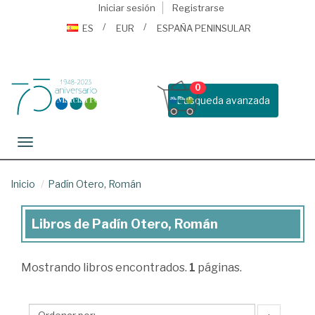
Iniciar sesión
Registrarse
ES
EUR
ESPAÑA PENINSULAR
0
Busqueda avanzada
Toggle navigation
Inicio
Padín Otero, Román
Libros de Padín Otero, Román
Libros
de
Mostrando
libros encontrados.
1
páginas.
Padín
Otero,