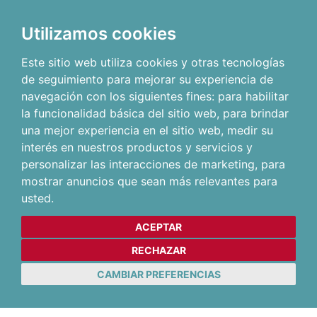
Utilizamos cookies
Este sitio web utiliza cookies y otras tecnologías
de seguimiento para mejorar su experiencia de
navegación con los siguientes fines:
para habilitar
la funcionalidad básica del sitio web
,
para brindar
una mejor experiencia en el sitio web
,
medir su
interés en nuestros productos y servicios y
personalizar las interacciones de marketing
,
para
mostrar anuncios que sean más relevantes para
usted
.
ACEPTAR
RECHAZAR
CAMBIAR PREFERENCIAS