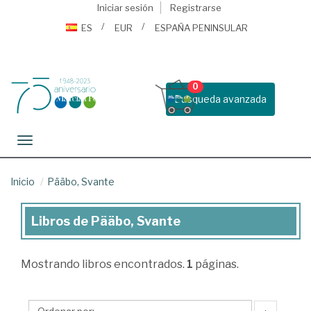
Iniciar sesión
Registrarse
ES
EUR
ESPAÑA PENINSULAR
0
Busqueda avanzada
Toggle navigation
Inicio
Pääbo, Svante
Libros de Pääbo, Svante
Libros
de
Mostrando
libros encontrados.
1
páginas.
Pääbo,
Svante