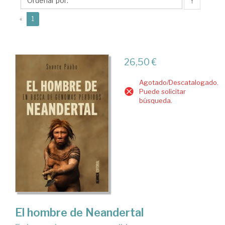
↑
(current)
«
1
26,50 €
Agotado/Descatalogado.
Puede solicitar
búsqueda.
El hombre de Neandertal