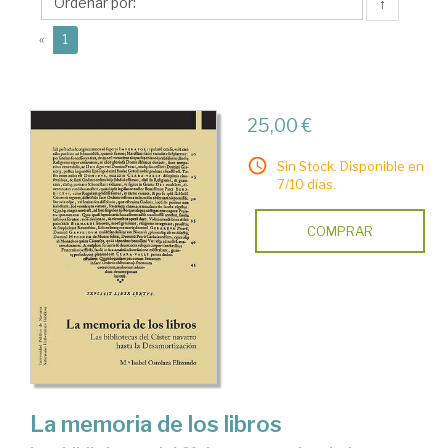
Mª
↑
Isabel
(current)
«
1
25,00 €
Sin Stock. Disponible en
7/10 días.
COMPRAR
La memoria de los libros