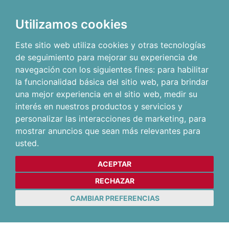
Utilizamos cookies
Este sitio web utiliza cookies y otras tecnologías
de seguimiento para mejorar su experiencia de
navegación con los siguientes fines:
para habilitar
la funcionalidad básica del sitio web
,
para brindar
una mejor experiencia en el sitio web
,
medir su
interés en nuestros productos y servicios y
personalizar las interacciones de marketing
,
para
mostrar anuncios que sean más relevantes para
usted
.
ACEPTAR
RECHAZAR
CAMBIAR PREFERENCIAS