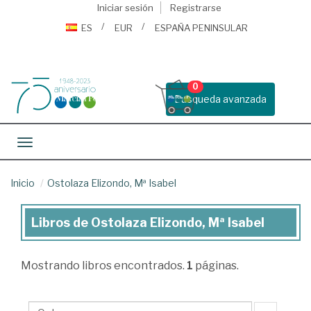
Iniciar sesión
Registrarse
ES
EUR
ESPAÑA PENINSULAR
0
Busqueda avanzada
Toggle navigation
Inicio
Ostolaza Elizondo, Mª Isabel
Libros de Ostolaza Elizondo, Mª Isabel
Libros
de
Mostrando
libros encontrados.
1
páginas.
Ostolaza
Elizondo,