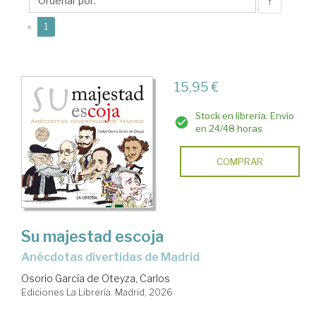
de
↑
Oteyza,
(current)
«
1
Carlos
15,95 €
Stock en librería. Envío
en 24/48 horas
COMPRAR
Su majestad escoja
Anécdotas divertidas de Madrid
Osorio García de Oteyza, Carlos
Ediciones La Librería. Madrid, 2026