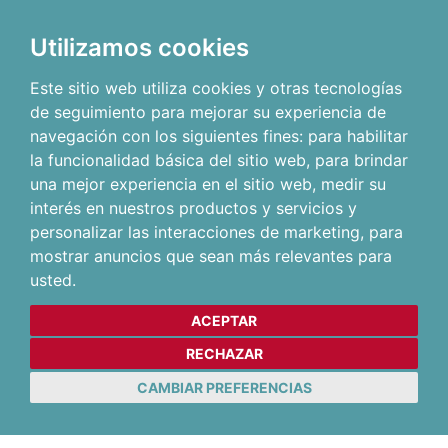
Utilizamos cookies
Este sitio web utiliza cookies y otras tecnologías
de seguimiento para mejorar su experiencia de
navegación con los siguientes fines:
para habilitar
la funcionalidad básica del sitio web
,
para brindar
una mejor experiencia en el sitio web
,
medir su
interés en nuestros productos y servicios y
personalizar las interacciones de marketing
,
para
mostrar anuncios que sean más relevantes para
usted
.
ACEPTAR
RECHAZAR
CAMBIAR PREFERENCIAS