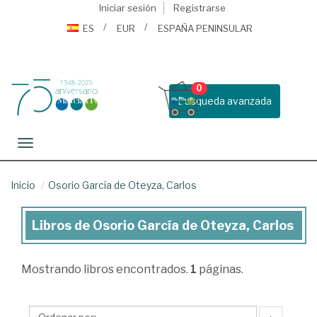
Iniciar sesión
Registrarse
ES
EUR
ESPAÑA PENINSULAR
0
Busqueda avanzada
Toggle navigation
Inicio
Osorio García de Oteyza, Carlos
Libros de Osorio García de Oteyza, Carlos
Libros
de
Mostrando
libros encontrados.
1
páginas.
Osorio
García