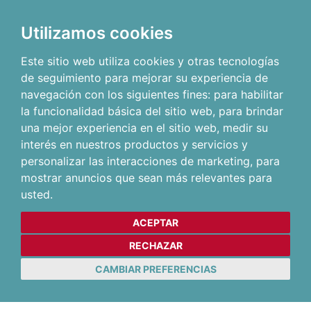
Utilizamos cookies
Este sitio web utiliza cookies y otras tecnologías
de seguimiento para mejorar su experiencia de
navegación con los siguientes fines:
para habilitar
la funcionalidad básica del sitio web
,
para brindar
una mejor experiencia en el sitio web
,
medir su
interés en nuestros productos y servicios y
personalizar las interacciones de marketing
,
para
mostrar anuncios que sean más relevantes para
usted
.
ACEPTAR
RECHAZAR
CAMBIAR PREFERENCIAS