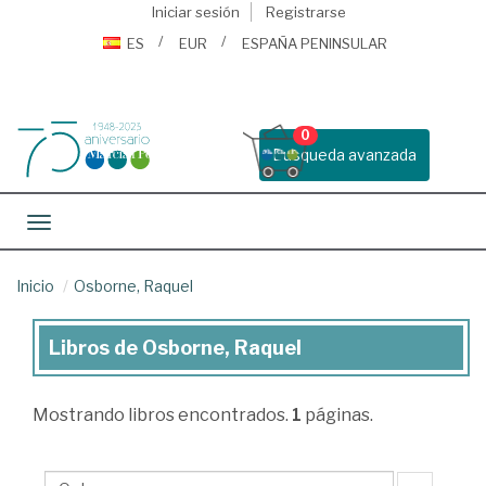
Iniciar sesión
Registrarse
ES
EUR
ESPAÑA PENINSULAR
0
Busqueda avanzada
Toggle navigation
Inicio
Osborne, Raquel
Libros de Osborne, Raquel
Libros
de
Mostrando
libros encontrados.
1
páginas.
Osborne,
Raquel