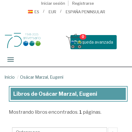
Iniciar sesión
Registrarse
ES
EUR
ESPAÑA PENINSULAR
0
Busqueda avanzada
Toggle navigation
Inicio
Osácar Marzal, Eugeni
Libros de Osácar Marzal, Eugeni
Libros
de
Mostrando
libros encontrados.
1
páginas.
Osácar
Marzal,