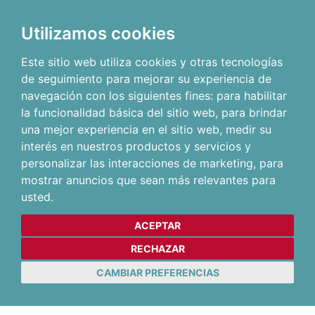
Utilizamos cookies
Este sitio web utiliza cookies y otras tecnologías
de seguimiento para mejorar su experiencia de
navegación con los siguientes fines:
para habilitar
la funcionalidad básica del sitio web
,
para brindar
una mejor experiencia en el sitio web
,
medir su
interés en nuestros productos y servicios y
personalizar las interacciones de marketing
,
para
mostrar anuncios que sean más relevantes para
usted
.
ACEPTAR
RECHAZAR
CAMBIAR PREFERENCIAS