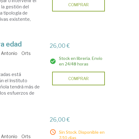
yar o intervenir el
COMPRAR
la gestión del
a tipología de
ivas existente,
ra edad
26,00 €
 Antonio
Orts
Stock en librería. Envío
en 24/48 horas
zadas está
COMPRAR
 el Instituto
pañola tendrá más de
 los esfuerzos de
26,00 €
Sin Stock. Disponible en
 Antonio
Orts
7/10 días.