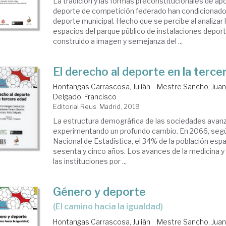
La tradición y las formas preconstitucionales de apo
deporte de competición federado han condicionado 
deporte municipal. Hecho que se percibe al analizar l
espacios del parque público de instalaciones deport
construido a imagen y semejanza del ...
El derecho al deporte en la terce
Hontangas Carrascosa, Julián
Mestre Sancho, Juan
Delgado, Francisco
Editorial Reus. Madrid, 2019
La estructura demográfica de las sociedades avan
experimentando un profundo cambio. En 2066, según
Nacional de Estadística, el 34% de la población es
sesenta y cinco años. Los avances de la medicina y
las instituciones por ...
Género y deporte
(el camino hacia la igualdad)
Hontangas Carrascosa, Julián
Mestre Sancho, Juan