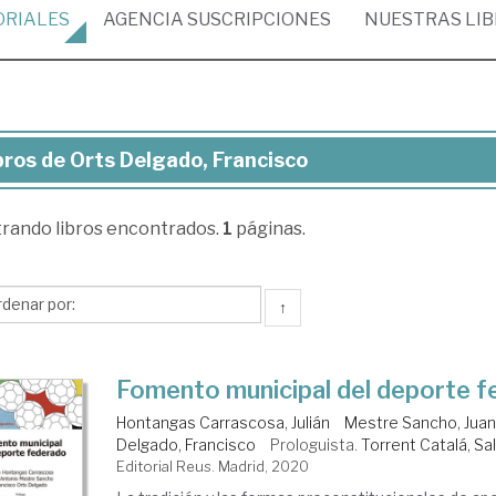
ORIALES
AGENCIA
SUSCRIPCIONES
NUESTRAS
LI
bros de Orts Delgado, Francisco
ros
trando
libros encontrados.
1
páginas.
ts
gado,
ncisco
↑
Fomento municipal del deporte 
Hontangas Carrascosa, Julián
Mestre Sancho, Juan
Delgado, Francisco
Prologuista.
Torrent Catalá, Sa
Editorial Reus. Madrid, 2020