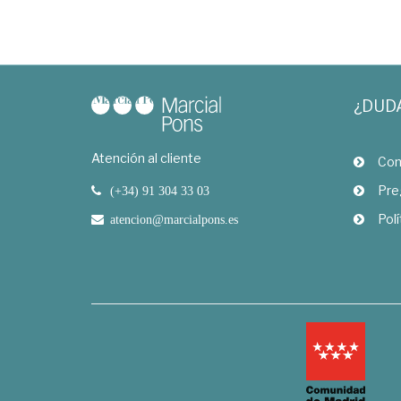
¿DUD
Atención al cliente
Com
Pre
(+34) 91 304 33 03
Polí
atencion@marcialpons.es