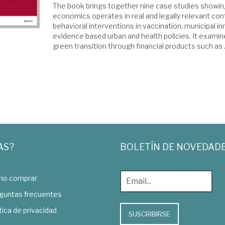
The book brings together nine case studies showin
economics operates in real and legally relevant con
behavioral interventions in vaccination, municipal i
evidence based urban and health policies. It exami
green transition through financial products such as .
AS?
BOLETÍN DE NOVEDAD
o comprar
guntas frecuentes
tica de privacidad
SUSCRIBIRSE