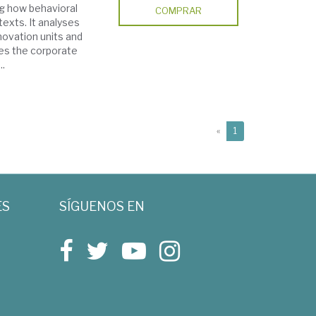
g how behavioral
COMPRAR
texts. It analyses
nnovation units and
nes the corporate
..
(current)
«
1
ES
SÍGUENOS EN