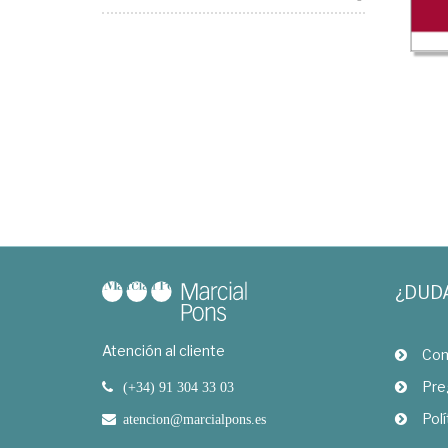
¿DUD
Atención al cliente
Com
Pre
(+34) 91 304 33 03
Polí
atencion@marcialpons.es