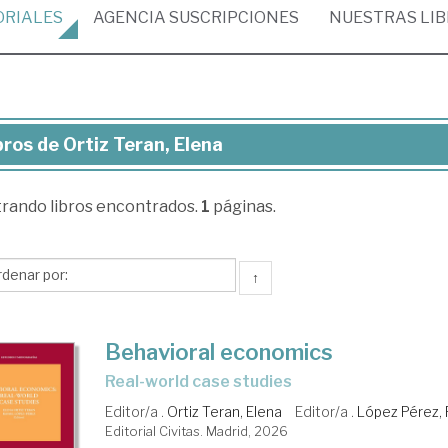
ORIALES
AGENCIA
SUSCRIPCIONES
NUESTRAS
LI
bros de Ortiz Teran, Elena
ros
trando
libros encontrados.
1
páginas.
iz
an,
ena
↑
Behavioral economics
real-world case studies
Editor/a .
Ortiz Teran, Elena
Editor/a .
López Pérez, 
Editorial Civitas. Madrid, 2026