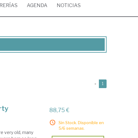
BRERÍAS
AGENDA
NOTICIAS
(current)
«
1
rty
88,75 €
Sin Stock. Disponible en
5/6 semanas.
re very old, many