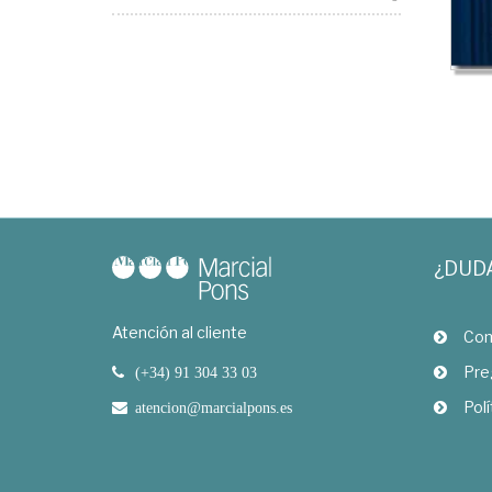
¿DUD
Atención al cliente
Com
Pre
(+34) 91 304 33 03
Polí
atencion@marcialpons.es