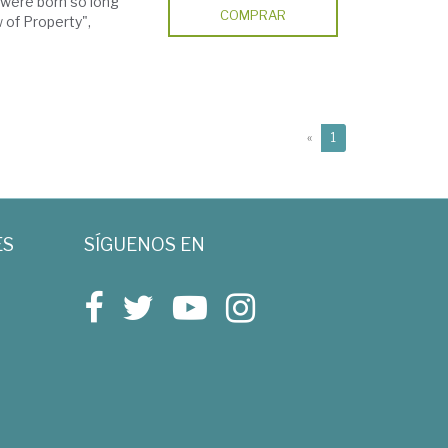
t were born so long
COMPRAR
 of Property",
(current)
«
1
ES
SÍGUENOS EN