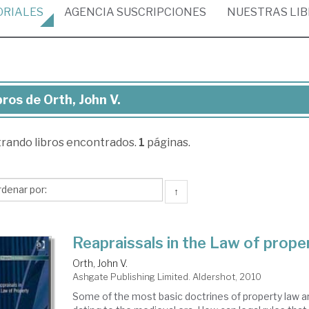
ORIALES
AGENCIA
SUSCRIPCIONES
NUESTRAS
LI
bros de Orth, John V.
ros
trando
libros encontrados.
1
páginas.
h,
hn
↑
Reapraissals in the Law of prope
Orth, John V.
Ashgate Publishing Limited. Aldershot, 2010
Some of the most basic doctrines of property law a