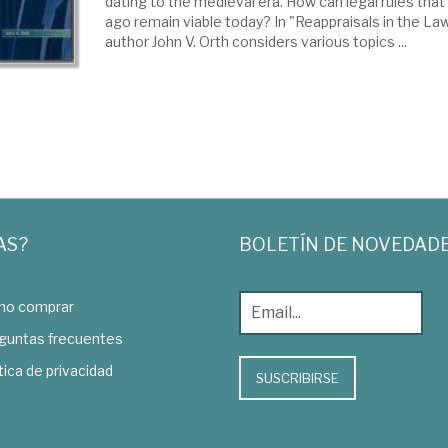
dating to the medieval era. How can legal rules tha
ago remain viable today? In "Reappraisals in the Law
author John V. Orth considers various topics ...
AS?
BOLETÍN DE NOVEDAD
o comprar
guntas frecuentes
tica de privacidad
SUSCRIBIRSE