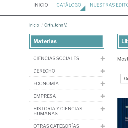
(CURRENT)
INICIO
CATÁLOGO
NUESTRAS
EDIT
Inicio
Orth, John V.
Materias
Li
Lib
de
CIENCIAS SOCIALES
Mos
Ort
Jo
DERECHO
V.
ECONOMÍA
EMPRESA
HISTORIA Y CIENCIAS
HUMANAS
OTRAS CATEGORÍAS